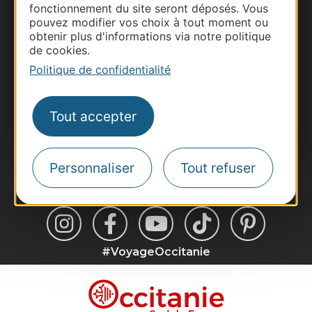
fonctionnement du site seront déposés. Vous
Pros d'Occitanie
pouvez modifier vos choix à tout moment ou
Site presse et d'influence
obtenir plus d'informations via notre politique
de cookies.
Voyagistes
Politique de confidentialité
Destination Sport
Inscrivez-vous à la lettre d'information
Destination Occitanie pour recevoir des
Tout accepter
suggestions de séjours, de visites et de sorties.
Je m'abonne
Personnaliser
Tout refuser
#VoyageOccitanie