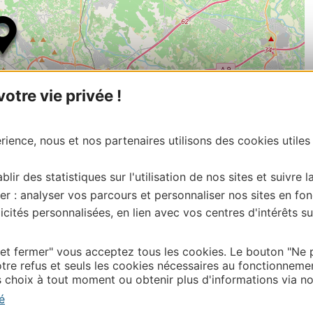
tre vie privée !
ience, nous et nos partenaires utilisons des cookies utiles
blir des statistiques sur l'utilisation de nos sites et suivre l
| Map data ©
Leaflet
OpenStreetMap contributors
er : analyser vos parcours et personnaliser nos sites en fon
cités personnalisées, en lien avec vos centres d'intérêts su
onnaire de cette activité?
ontacter OT LA DOMITIENNE
 et fermer" vous acceptez tous les cookies. Le bouton "Ne 
tre refus et seuls les cookies nécessaires au fonctionneme
choix à tout moment ou obtenir plus d'informations via not
Thermalisme
é