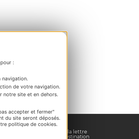
 pour :
a navigation.
ction de votre navigation.
r notre site et en dehors.
pas accepter et fermer"
nt du site seront déposés.
re politique de cookies.
Inscrivez-vous à la lettre
d'information Destination