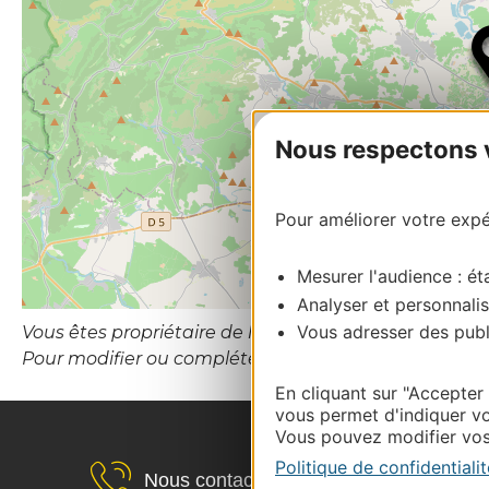
Nous respectons vo
Pour améliorer votre expér
Mesurer l'audience : éta
Analyser et personnalis
Vous adresser des publi
Vous êtes propriétaire de l’établissement ou le gesti
Pour modifier ou compléter cette fiche, merci de c
En cliquant sur "Accepter
vous permet d'indiquer vo
Vous pouvez modifier vos 
Politique de confidentialit
Nous contacter