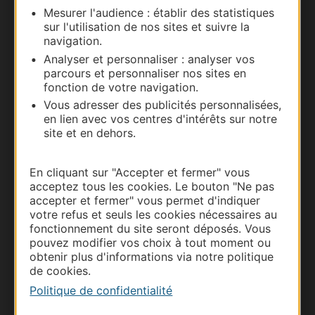
Mesurer l'audience : établir des statistiques
Documentation
sur l'utilisation de nos sites et suivre la
navigation.
Analyser et personnaliser : analyser vos
parcours et personnaliser nos sites en
fonction de votre navigation.
Vous adresser des publicités personnalisées,
en lien avec vos centres d'intérêts sur notre
site et en dehors.
En cliquant sur "Accepter et fermer" vous
Thermalisme
acceptez tous les cookies. Le bouton "Ne pas
accepter et fermer" vous permet d'indiquer
Business/Mice
votre refus et seuls les cookies nécessaires au
Pros d'Occitanie
fonctionnement du site seront déposés. Vous
pouvez modifier vos choix à tout moment ou
Site presse et d'influence
obtenir plus d'informations via notre politique
Voyagistes
de cookies.
Destination Sport
Politique de confidentialité
Inscrivez-vous à la lettre d'information