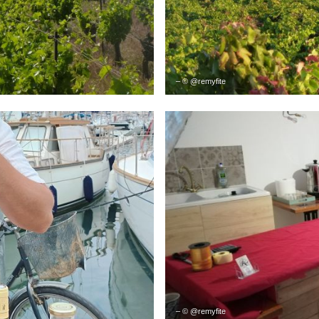
– © @remyfite
– © @remyfite