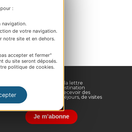
 pour :
a navigation.
ction de votre navigation.
r notre site et en dehors.
pas accepter et fermer"
nt du site seront déposés.
re politique de cookies.
Inscrivez-vous à la lettre
d'information Destination
Occitanie pour recevoir des
cepter
suggestions de séjours, de visites
et de sorties.
nce
Je m'abonne