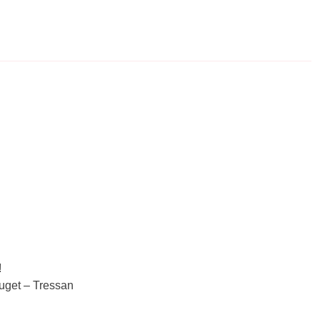
!
ouget – Tressan