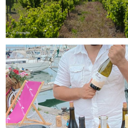
– © @remyfite
– © @remyfite