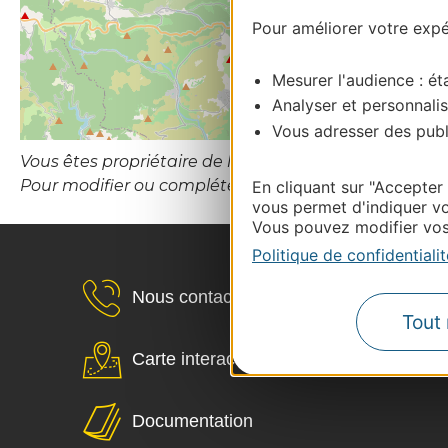
Pour améliorer votre expér
Mesurer l'audience : éta
Analyser et personnalis
Vous adresser des publi
Vous êtes propriétaire de l’établissement ou le gesti
Pour modifier ou compléter cette fiche, merci de 
En cliquant sur "Accepter
vous permet d'indiquer vo
Vous pouvez modifier vos 
Politique de confidentialit
Nous contacter
Tout 
Carte interactive
Documentation