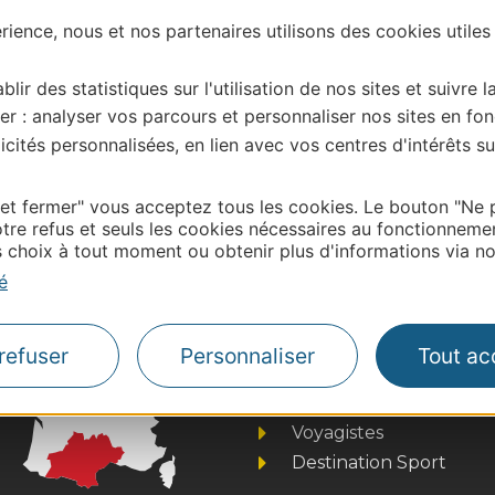
ience, nous et nos partenaires utilisons des cookies utiles
blir des statistiques sur l'utilisation de nos sites et suivre l
er : analyser vos parcours et personnaliser nos sites en fon
cités personnalisées, en lien avec vos centres d'intérêts su
| Map data ©
Leaflet
OpenStreetMap contributors
onnaire de cette activité?
contacter OT ST GUILHEM VALLEE DE L’HERAULT
 et fermer" vous acceptez tous les cookies. Le bouton "Ne 
tre refus et seuls les cookies nécessaires au fonctionneme
choix à tout moment ou obtenir plus d'informations via not
é
Thermalisme
Business/Mice
refuser
Personnaliser
Tout ac
Pros d'Occitanie
Site presse et d'influe
Voyagistes
Destination Sport