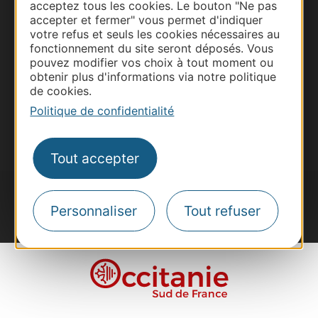
acceptez tous les cookies. Le bouton "Ne pas
Site presse et d'influence
accepter et fermer" vous permet d'indiquer
Voyagistes
votre refus et seuls les cookies nécessaires au
fonctionnement du site seront déposés. Vous
Destination Sport
pouvez modifier vos choix à tout moment ou
obtenir plus d'informations via notre politique
Inscrivez-vous à la lettre d'information
Destination Occitanie pour recevoir des
de cookies.
suggestions de séjours, de visites et de sorties.
Politique de confidentialité
Je m'abonne
Tout accepter
Personnaliser
Tout refuser
#VoyageOccitanie