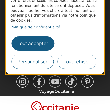
votre refus et seuls les cookies nécessaires au
Business/Mice
fonctionnement du site seront déposés. Vous
Pros d'Occitanie
pouvez modifier vos choix à tout moment ou
obtenir plus d'informations via notre politique
Site presse et d'influence
de cookies.
Voyagistes
Politique de confidentialité
Destination Sport
Inscrivez-vous à la lettre d'information
Tout accepter
Destination Occitanie pour recevoir des
suggestions de séjours, de visites et de sorties.
Je m'abonne
Personnaliser
Tout refuser
#VoyageOccitanie