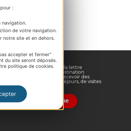
 pour :
a navigation.
ction de votre navigation.
r notre site et en dehors.
pas accepter et fermer"
nt du site seront déposés.
re politique de cookies.
Inscrivez-vous à la lettre
d'information Destination
Occitanie pour recevoir des
suggestions de séjours, de visites
et de sorties.
nce
cepter
Je m'abonne