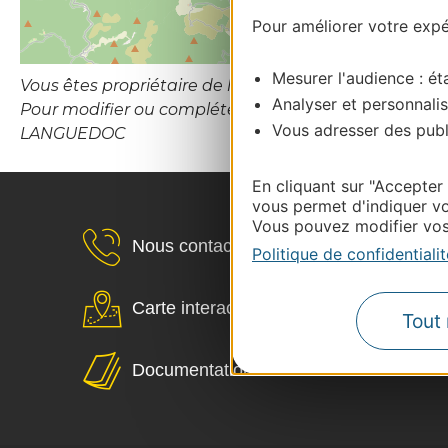
Pour améliorer votre expér
Mesurer l'audience : éta
Vous êtes propriétaire de l’établissement ou le gesti
Analyser et personnalis
Pour modifier ou compléter cette fiche, merci de
Vous adresser des publi
LANGUEDOC
En cliquant sur "Accepter
vous permet d'indiquer vo
Vous pouvez modifier vos 
Nous contacter
Politique de confidentialit
Carte interactive
Tout 
Documentation