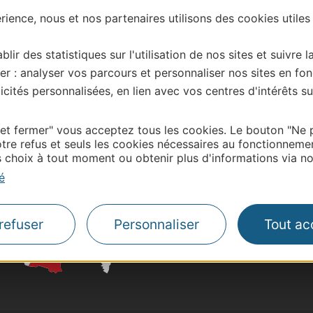
ience, nous et nos partenaires utilisons des cookies utiles
| Map data ©
Leaflet
OpenStreetMap contributors
blir des statistiques sur l'utilisation de nos sites et suivre l
onnaire de cette activité?
er : analyser vos parcours et personnaliser nos sites en fon
 contacter OT DU MINERVOIS AU CAROUX EN HAUT
cités personnalisées, en lien avec vos centres d'intérêts su
 et fermer" vous acceptez tous les cookies. Le bouton "Ne 
tre refus et seuls les cookies nécessaires au fonctionneme
choix à tout moment ou obtenir plus d'informations via not
Thermalisme
é
Business/Mice
Pros d'Occitanie
Site presse et d'influe
refuser
Personnaliser
Tout ac
Voyagistes
Destination Sport