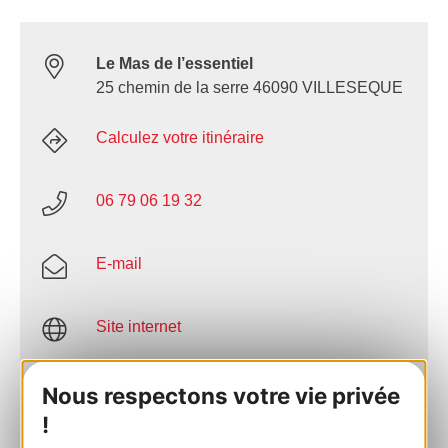
Le Mas de l’essentiel
25 chemin de la serre 46090 VILLESEQUE
Calculez votre itinéraire
06 79 06 19 32
E-mail
Site internet
AJOUTER
Nous respectons votre vie privée
AU CARNET
!