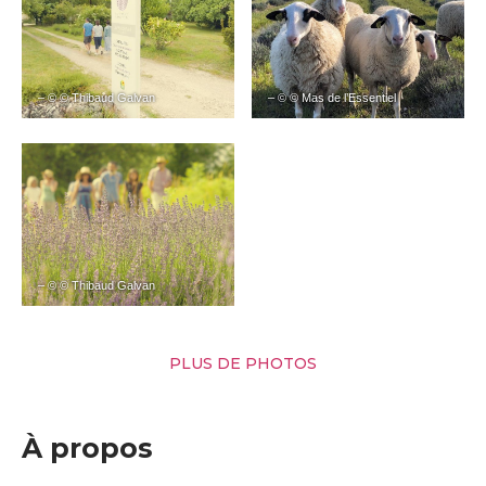
– © © Thibaud Galvan
– © © Mas de l’Essentiel
– © © Thibaud Galvan
PLUS DE PHOTOS
À propos