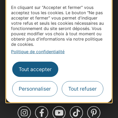
En cliquant sur "Accepter et fermer" vous
acceptez tous les cookies. Le bouton "Ne pas
accepter et fermer" vous permet d'indiquer
Thermalisme
votre refus et seuls les cookies nécessaires au
Business/Mice
fonctionnement du site seront déposés. Vous
pouvez modifier vos choix à tout moment ou
Pros d'Occitanie
obtenir plus d'informations via notre politique
Site presse et d'influence
de cookies.
Voyagistes
Politique de confidentialité
Destination Sport
Inscrivez-vous à la lettre d'information
Tout accepter
Destination Occitanie pour recevoir des
suggestions de séjours, de visites et de sorties.
Je m'abonne
Personnaliser
Tout refuser