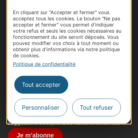
En cliquant sur "Accepter et fermer" vous
acceptez tous les cookies. Le bouton "Ne pas
accepter et fermer" vous permet d'indiquer
votre refus et seuls les cookies nécessaires au
fonctionnement du site seront déposés. Vous
pouvez modifier vos choix à tout moment ou
obtenir plus d'informations via notre politique
de cookies.
Thermalisme
Politique de confidentialité
Business/Mice
Pros d'Occitanie
Site presse et d'influence
Tout accepter
Voyagistes
Destination Sport
Personnaliser
Tout refuser
Inscrivez-vous à la lettre d'information
Destination Occitanie pour recevoir des
suggestions de séjours, de visites et de sorties.
Je m'abonne