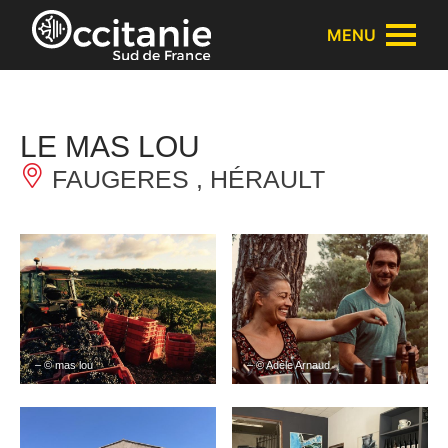
Panneau de gestion des cookies
MENU
LE MAS LOU
FAUGERES , HÉRAULT
– © mas lou
– © Adèle Arnaud