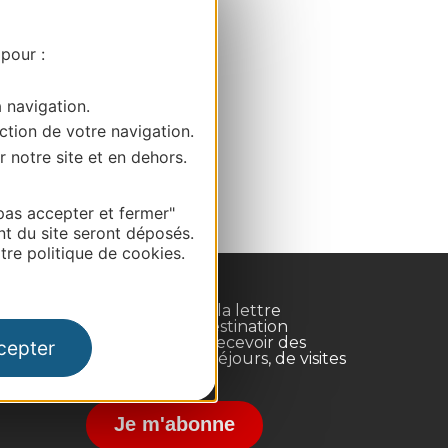
 pour :
a navigation.
ction de votre navigation.
r notre site et en dehors.
pas accepter et fermer"
nt du site seront déposés.
re politique de cookies.
Inscrivez-vous à la lettre
d'information Destination
Occitanie pour recevoir des
cepter
suggestions de séjours, de visites
et de sorties.
nce
Je m'abonne