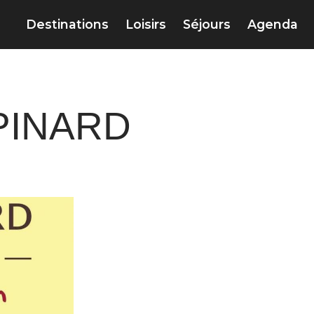
Destinations
Loisirs
Séjours
Agenda
PINARD