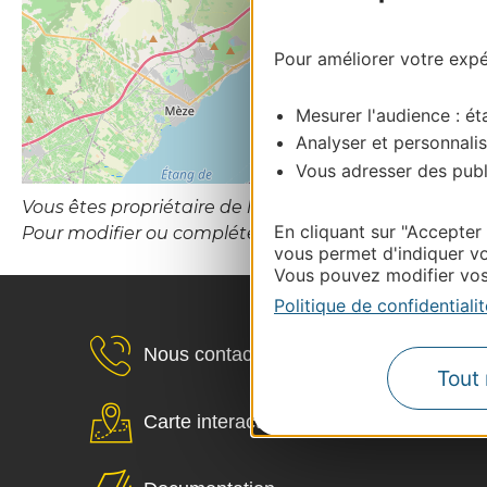
Pour améliorer votre expér
Mesurer l'audience : éta
Analyser et personnalis
Vous adresser des publi
Vous êtes propriétaire de l’établissement ou le gesti
En cliquant sur "Accepter
Pour modifier ou compléter cette fiche, merci de
vous permet d'indiquer vo
Vous pouvez modifier vos 
Politique de confidentialit
Nous contacter
Tout 
Carte interactive