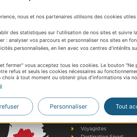
ience, nous et nos partenaires utilisons des cookies utiles
blir des statistiques sur l'utilisation de nos sites et suivre l
er : analyser vos parcours et personnaliser nos sites en fon
cités personnalisées, en lien avec vos centres d'intérêts su
| Map data ©
Leaflet
OpenStreetMap contributors
onnaire de cette activité?
 et fermer" vous acceptez tous les cookies. Le bouton "Ne 
 contacter OT ARCHIPEL DE THAU MEDITERRANEE
tre refus et seuls les cookies nécessaires au fonctionneme
choix à tout moment ou obtenir plus d'informations via not
é
Thermalisme
Business/Mice
refuser
Personnaliser
Tout ac
Pros d'Occitanie
Site presse et d'influe
Voyagistes
Destination Sport