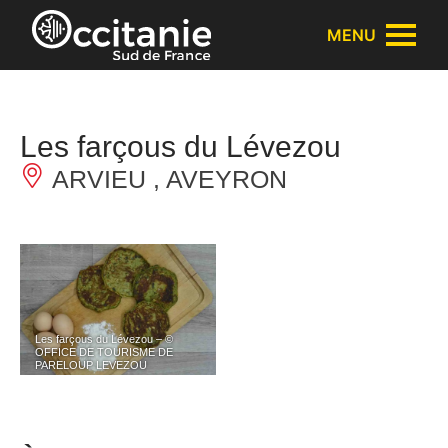
Panneau de gestion des cookies
MENU
Les farçous du Lévezou
ARVIEU , AVEYRON
Les farçous du Lévezou – ©
OFFICE DE TOURISME DE
PARELOUP LEVEZOU