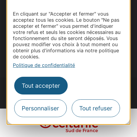
Site presse et d'influence
En cliquant sur "Accepter et fermer" vous
Voyagistes
acceptez tous les cookies. Le bouton "Ne pas
accepter et fermer" vous permet d'indiquer
Destination Sport
votre refus et seuls les cookies nécessaires au
Inscrivez-vous à la lettre d'information
fonctionnement du site seront déposés. Vous
Destination Occitanie pour recevoir des
pouvez modifier vos choix à tout moment ou
suggestions de séjours, de visites et de sorties.
obtenir plus d'informations via notre politique
de cookies.
Je m'abonne
Politique de confidentialité
Tout accepter
#VoyageOccitanie
Personnaliser
Tout refuser