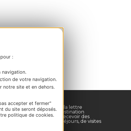
 pour :
a navigation.
ction de votre navigation.
r notre site et en dehors.
pas accepter et fermer"
Inscrivez-vous à la lettre
nt du site seront déposés.
d'information Destination
re politique de cookies.
Occitanie pour recevoir des
suggestions de séjours, de visites
et de sorties.