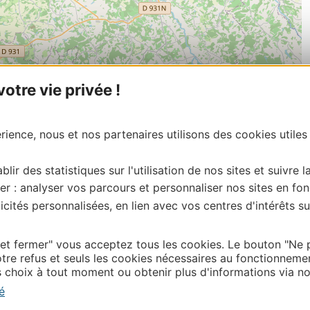
tre vie privée !
| Map data ©
Leaflet
OpenStreetMap contributors
ience, nous et nos partenaires utilisons des cookies utiles
onnaire de cette activité?
e du Gers, merci de vous connecter à votre espace
blir des statistiques sur l'utilisation de nos sites et suivre l
 labellisé) pour toute mise à jour en ligne (photos,
tion Gers – centredoc@tourisme-gers.com
er : analyser vos parcours et personnaliser nos sites en fon
cités personnalisées, en lien avec vos centres d'intérêts su
 et fermer" vous acceptez tous les cookies. Le bouton "Ne 
Thermalisme
tre refus et seuls les cookies nécessaires au fonctionneme
choix à tout moment ou obtenir plus d'informations via not
Business/Mice
é
Pros d'Occitanie