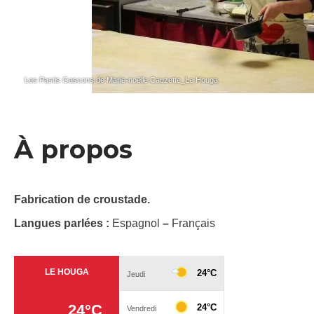
Les Pastis Gascons de Marie-noëlle Cauzette_Le Houga
À propos
Fabrication de croustade.
Langues parlées :
Espagnol
–
Français