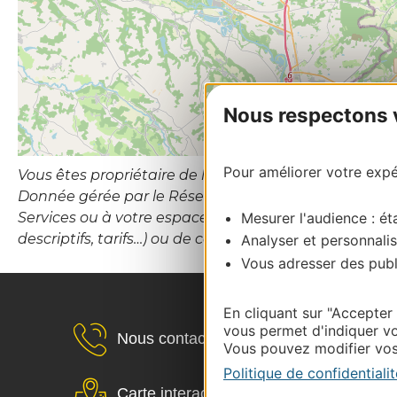
Nous respectons vo
Pour améliorer votre expér
Vous êtes propriétaire de l’établissement ou le gesti
Donnée gérée par le Réseau d’Information Touristiqu
Mesurer l'audience : éta
Services ou à votre espace Propriétaires (hébergement
descriptifs, tarifs…) ou de contacter le CDT Destina
Analyser et personnalis
Vous adresser des publi
En cliquant sur "Accepter
vous permet d'indiquer vo
Nous contacter
Vous pouvez modifier vos 
Politique de confidentialit
Carte interactive