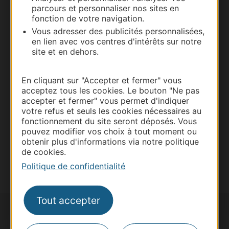
parcours et personnaliser nos sites en
fonction de votre navigation.
Vous adresser des publicités personnalisées,
Thermalisme
en lien avec vos centres d'intérêts sur notre
Business/Mice
site et en dehors.
Pros d'Occitanie
Site presse et d'influence
En cliquant sur "Accepter et fermer" vous
acceptez tous les cookies. Le bouton "Ne pas
Voyagistes
accepter et fermer" vous permet d'indiquer
Destination Sport
votre refus et seuls les cookies nécessaires au
fonctionnement du site seront déposés. Vous
Inscrivez-vous à la lettre d'information
pouvez modifier vos choix à tout moment ou
Destination Occitanie pour recevoir des
obtenir plus d'informations via notre politique
suggestions de séjours, de visites et de sorties.
de cookies.
Je m'abonne
Politique de confidentialité
Tout accepter