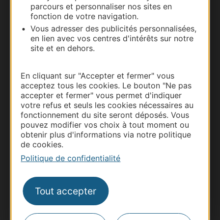
parcours et personnaliser nos sites en
fonction de votre navigation.
Vous adresser des publicités personnalisées,
en lien avec vos centres d'intérêts sur notre
site et en dehors.
En cliquant sur "Accepter et fermer" vous
Thermalisme
acceptez tous les cookies. Le bouton "Ne pas
Business/Mice
accepter et fermer" vous permet d'indiquer
votre refus et seuls les cookies nécessaires au
Pros d'Occitanie
fonctionnement du site seront déposés. Vous
Site presse et d'influence
pouvez modifier vos choix à tout moment ou
obtenir plus d'informations via notre politique
Voyagistes
de cookies.
Destination Sport
Politique de confidentialité
Inscrivez-vous à la lettre d'information
Destination Occitanie pour recevoir des
suggestions de séjours, de visites et de sorties.
Tout accepter
Je m'abonne