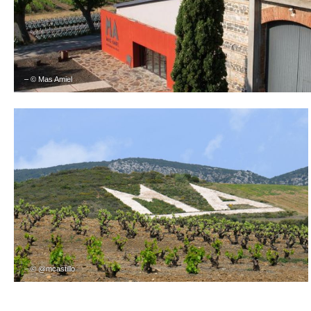
– © Mas Amiel
– © @mcastillo