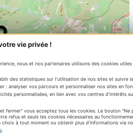
tre vie privée !
ience, nous et nos partenaires utilisons des cookies utiles
blir des statistiques sur l'utilisation de nos sites et suivre l
er : analyser vos parcours et personnaliser nos sites en fon
cités personnalisées, en lien avec vos centres d'intérêts su
| Map data ©
Leaflet
OpenStreetMap contributors
onnaire de cette activité?
 et fermer" vous acceptez tous les cookies. Le bouton "Ne 
tacter l’ADT des Pyrénées-Orientales
tre refus et seuls les cookies nécessaires au fonctionneme
choix à tout moment ou obtenir plus d'informations via not
é