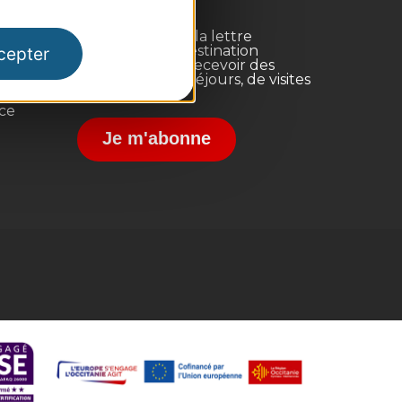
Inscrivez-vous à la lettre
d'information Destination
cepter
Occitanie pour recevoir des
suggestions de séjours, de visites
et de sorties.
nce
Je m'abonne