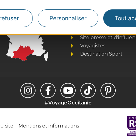
Thermalisme
refuser
Personnaliser
Tout ac
Business/Mice
Pros d'Occitanie
Site presse et d'influe
Voyagistes
Destination Sport
#VoyageOccitanie
u site
Mentions et informations