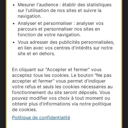
Mesurer l'audience : établir des statistiques
Nous contacter
sur l'utilisation de nos sites et suivre la
navigation.
Carte interactive
Analyser et personnaliser : analyser vos
parcours et personnaliser nos sites en
Documentation
fonction de votre navigation.
Vous adresser des publicités personnalisées,
en lien avec vos centres d'intérêts sur notre
site et en dehors.
En cliquant sur "Accepter et fermer" vous
acceptez tous les cookies. Le bouton "Ne pas
accepter et fermer" vous permet d'indiquer
votre refus et seuls les cookies nécessaires au
fonctionnement du site seront déposés. Vous
pouvez modifier vos choix à tout moment ou
Thermalisme
obtenir plus d'informations via notre politique
de cookies.
Business/Mice
Politique de confidentialité
Pros d'Occitanie
Site presse et d'influence