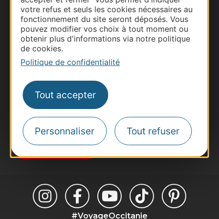
votre refus et seuls les cookies nécessaires au
fonctionnement du site seront déposés. Vous
Thermalisme
pouvez modifier vos choix à tout moment ou
Business/Mice
obtenir plus d'informations via notre politique
de cookies.
Pros d'Occitanie
Politique de confidentialité
Site presse et d'influence
Voyagistes
Destination Sport
Tout accepter
Inscrivez-vous à la lettre d'information
Destination Occitanie pour recevoir des
suggestions de séjours, de visites et de sorties.
Personnaliser
Tout refuser
Je m'abonne
#VoyageOccitanie