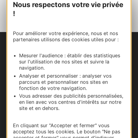
Nous respectons votre vie privée
AJOUTER
AU CARNET
!
Pour améliorer votre expérience, nous et nos
partenaires utilisons des cookies utiles pour :
Nous contacter
Mesurer l'audience : établir des statistiques
sur l'utilisation de nos sites et suivre la
Carte interactive
navigation.
Analyser et personnaliser : analyser vos
Documentation
parcours et personnaliser nos sites en
fonction de votre navigation.
Vous adresser des publicités personnalisées,
en lien avec vos centres d'intérêts sur notre
site et en dehors.
En cliquant sur "Accepter et fermer" vous
acceptez tous les cookies. Le bouton "Ne pas
accepter et fermer" vous permet d'indiquer