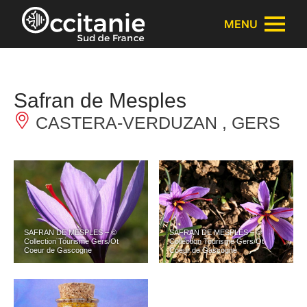
Panneau de gestion des cookies
MENU
Safran de Mesples
CASTERA-VERDUZAN , GERS
SAFRAN DE MESPLES – ©
SAFRAN DE MESPLES – ©
Collection Tourisme Gers/Ot
Collection Tourisme Gers/Ot
Coeur de Gascogne
Coeur de Gascogne