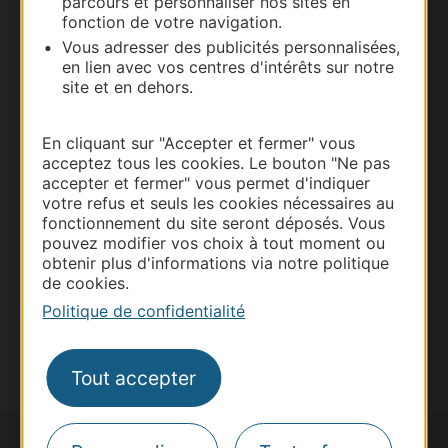
parcours et personnaliser nos sites en
fonction de votre navigation.
Vous adresser des publicités personnalisées,
en lien avec vos centres d'intérêts sur notre
site et en dehors.
Thermalisme
Business/Mice
En cliquant sur "Accepter et fermer" vous
Pros d'Occitanie
acceptez tous les cookies. Le bouton "Ne pas
accepter et fermer" vous permet d'indiquer
Site presse et d'influence
votre refus et seuls les cookies nécessaires au
Voyagistes
fonctionnement du site seront déposés. Vous
pouvez modifier vos choix à tout moment ou
Destination Sport
obtenir plus d'informations via notre politique
de cookies.
Inscrivez-vous à la lettre d'information
Destination Occitanie pour recevoir des
Politique de confidentialité
suggestions de séjours, de visites et de sorties.
Je m'abonne
Tout accepter