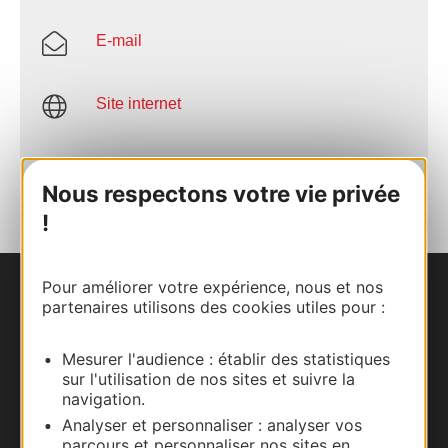
E-mail
Site internet
AJOUTER
AU CARNET
Nous respectons votre vie privée
!
Pour améliorer votre expérience, nous et nos
Nous contacter
partenaires utilisons des cookies utiles pour :
Carte interactive
Mesurer l'audience : établir des statistiques
sur l'utilisation de nos sites et suivre la
Documentation
navigation.
Analyser et personnaliser : analyser vos
parcours et personnaliser nos sites en