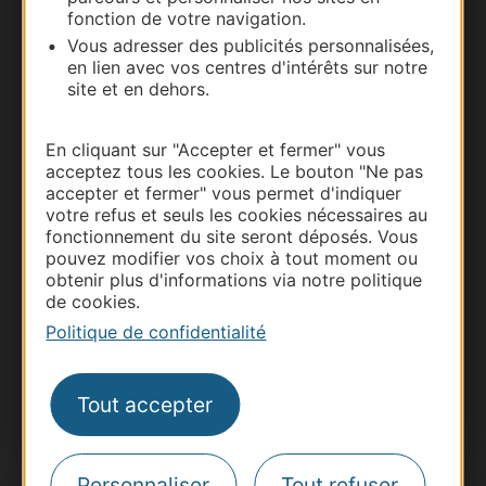
fonction de votre navigation.
Vous adresser des publicités personnalisées,
en lien avec vos centres d'intérêts sur notre
site et en dehors.
En cliquant sur "Accepter et fermer" vous
acceptez tous les cookies. Le bouton "Ne pas
accepter et fermer" vous permet d'indiquer
Thermalisme
votre refus et seuls les cookies nécessaires au
fonctionnement du site seront déposés. Vous
Business/Mice
pouvez modifier vos choix à tout moment ou
Pros d'Occitanie
obtenir plus d'informations via notre politique
de cookies.
Site presse et d'influence
Politique de confidentialité
Voyagistes
Destination Sport
Tout accepter
Inscrivez-vous à la lettre d'information
Destination Occitanie pour recevoir des
suggestions de séjours, de visites et de sorties.
Personnaliser
Tout refuser