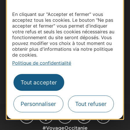
Thermalisme
En cliquant sur "Accepter et fermer" vous
acceptez tous les cookies. Le bouton "Ne pas
Business/Mice
accepter et fermer" vous permet d'indiquer
Pros d'Occitanie
votre refus et seuls les cookies nécessaires au
fonctionnement du site seront déposés. Vous
Site presse et d'influence
pouvez modifier vos choix à tout moment ou
Voyagistes
obtenir plus d'informations via notre politique
de cookies.
Destination Sport
Politique de confidentialité
Inscrivez-vous à la lettre d'information
Destination Occitanie pour recevoir des
suggestions de séjours, de visites et de sorties.
Tout accepter
Je m'abonne
Personnaliser
Tout refuser
#VoyageOccitanie