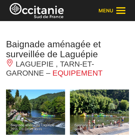
Panneau de gestion des cookies
MENU
Baignade aménagée et
surveillée de Laguépie
LAGUEPIE , TARN-ET-
GARONNE –
EQUIPEMENT
Baignade aménagée Laguépie
Baignade surveillée – © Droits
2016 – © Droits libres
gérés