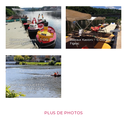
Bateaux miniatures – © OIS
Bateaux Kastors – © OIS grand-
Grand-Figeac
Figeac
BASE NAUTIQUE ET DE
LOISIRS – © OFFICE DE
TOURISME GFCG
PLUS DE PHOTOS