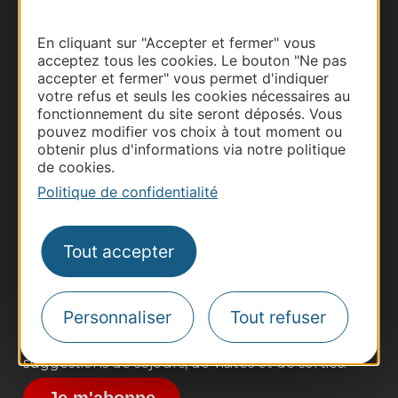
En cliquant sur "Accepter et fermer" vous
acceptez tous les cookies. Le bouton "Ne pas
accepter et fermer" vous permet d'indiquer
votre refus et seuls les cookies nécessaires au
fonctionnement du site seront déposés. Vous
pouvez modifier vos choix à tout moment ou
obtenir plus d'informations via notre politique
de cookies.
Thermalisme
Politique de confidentialité
Business/Mice
Pros d'Occitanie
Site presse et d'influence
Tout accepter
Voyagistes
Destination Sport
Personnaliser
Tout refuser
Inscrivez-vous à la lettre d'information
Destination Occitanie pour recevoir des
suggestions de séjours, de visites et de sorties.
Je m'abonne