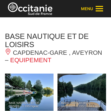
Panneau de gestion des cookies
MENU
BASE NAUTIQUE ET DE
LOISIRS
CAPDENAC-GARE , AVEYRON
–
EQUIPEMENT
BASE NAUTIQUE ET DE
Bateau Kastor en pleine
LOISIRS – © OIS Figeac
navigation – © OIS Grand-Figeac