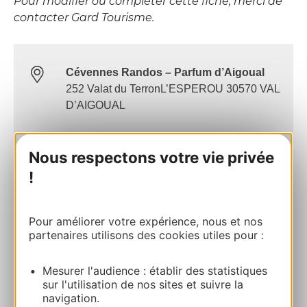
Pour modifier ou compléter cette fiche, merci de
contacter Gard Tourisme.
Cévennes Randos – Parfum d’Aigoual
252 Valat du TerronL’ESPEROU 30570 VAL
D’AIGOUAL
Calculez votre itinéraire
Nous respectons votre vie privée
!
06 04 50 70 70
Pour améliorer votre expérience, nous et nos
E-mail
partenaires utilisons des cookies utiles pour :
Site internet
Mesurer l'audience : établir des statistiques
sur l'utilisation de nos sites et suivre la
navigation.