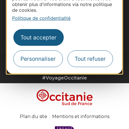
obtenir plus d'informations via notre politique
Destination Sport
de cookies.
Inscrivez-vous à la lettre d'information
Politique de confidentialité
Destination Occitanie pour recevoir des
suggestions de séjours, de visites et de sorties.
Je m'abonne
Tout accepter
Personnaliser
Tout refuser
#VoyageOccitanie
Plan du site
Mentions et informations