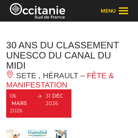
Panneau de gestion des cookies
MENU
30 ANS DU CLASSEMENT
UNESCO DU CANAL DU
MIDI
SETE , HÉRAULT –
FÊTE &
MANIFESTATION
06
31
DÉC
MARS
2026
2026