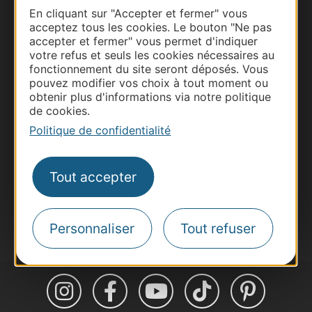
En cliquant sur "Accepter et fermer" vous
acceptez tous les cookies. Le bouton "Ne pas
accepter et fermer" vous permet d'indiquer
Thermalisme
votre refus et seuls les cookies nécessaires au
Business/Mice
fonctionnement du site seront déposés. Vous
pouvez modifier vos choix à tout moment ou
Pros d'Occitanie
obtenir plus d'informations via notre politique
Site presse et d'influence
de cookies.
Voyagistes
Politique de confidentialité
Destination Sport
Inscrivez-vous à la lettre d'information
Tout accepter
Destination Occitanie pour recevoir des
suggestions de séjours, de visites et de sorties.
Je m'abonne
Personnaliser
Tout refuser