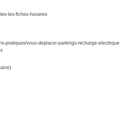
es-les-fiches-horaires
ons-pratiques/vous-deplacer-parkings-recharge-electrique
is
aine)