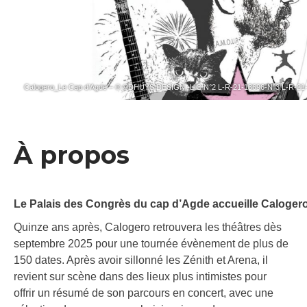
Calogero_Le Cap d’Agde – © ©DHUYS DESIGN -LIC N°2 L-R-21-13696-N°3 L-R-21
À propos
Le Palais des Congrès du cap d’Agde accueille Calogero
Quinze ans après, Calogero retrouvera les théâtres dès
septembre 2025 pour une tournée évènement de plus de
150 dates. Après avoir sillonné les Zénith et Arena, il
revient sur scène dans des lieux plus intimistes pour
offrir un résumé de son parcours en concert, avec une