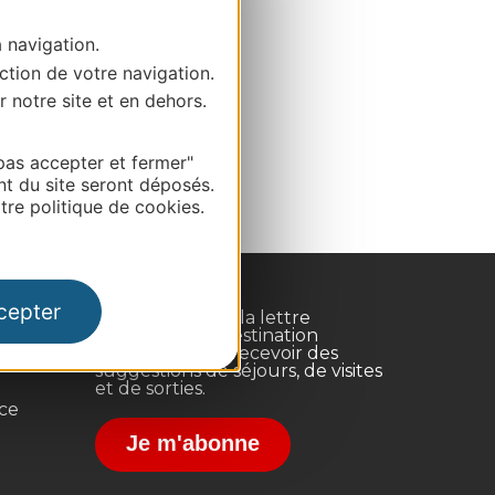
a navigation.
ction de votre navigation.
r notre site et en dehors.
pas accepter et fermer"
nt du site seront déposés.
re politique de cookies.
cepter
Inscrivez-vous à la lettre
d'information Destination
Occitanie pour recevoir des
suggestions de séjours, de visites
et de sorties.
nce
Je m'abonne