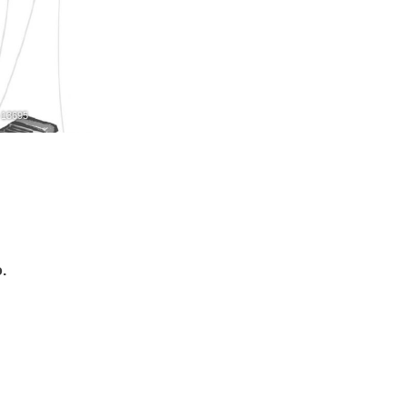
-13695
.