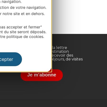
a navigation.
ction de votre navigation.
r notre site et en dehors.
pas accepter et fermer"
nt du site seront déposés.
re politique de cookies.
Inscrivez-vous à la lettre
d'information Destination
Occitanie pour recevoir des
cepter
suggestions de séjours, de visites
et de sorties.
nce
Je m'abonne