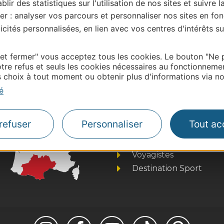
blir des statistiques sur l'utilisation de nos sites et suivre l
er : analyser vos parcours et personnaliser nos sites en fon
| Map data ©
Leaflet
OpenStreetMap contributors
cités personnalisées, en lien avec vos centres d'intérêts su
onnaire de cette activité?
ntacter sit@lozere – tourisme.com
 et fermer" vous acceptez tous les cookies. Le bouton "Ne 
tre refus et seuls les cookies nécessaires au fonctionneme
choix à tout moment ou obtenir plus d'informations via not
é
Thermalisme
Business/Mice
refuser
Personnaliser
Tout ac
Pros d'Occitanie
Site presse et d'influe
Voyagistes
Destination Sport