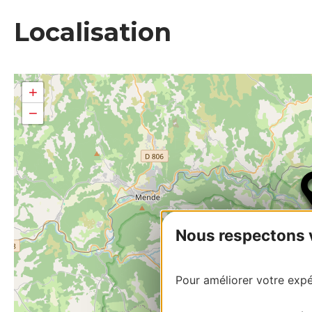
Localisation
+
−
Nous respectons vo
Pour améliorer votre expér