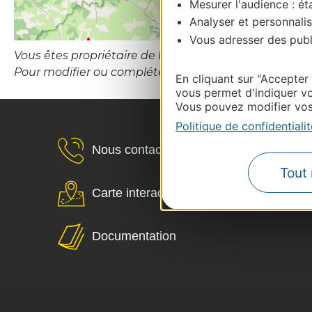
Mesurer l'audience : éta
Analyser et personnalis
Vous adresser des publi
Vous êtes propriétaire de l’établissement ou le gesti
Pour modifier ou compléter cette fiche, merci de co
En cliquant sur "Accepter
vous permet d'indiquer vo
Vous pouvez modifier vos 
Politique de confidentialit
Nous contacter
Tout 
Carte interactive
Documentation