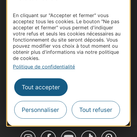
En cliquant sur "Accepter et fermer" vous
acceptez tous les cookies. Le bouton "Ne pas
accepter et fermer" vous permet d'indiquer
Thermalisme
votre refus et seuls les cookies nécessaires au
Business/Mice
fonctionnement du site seront déposés. Vous
pouvez modifier vos choix à tout moment ou
Pros d'Occitanie
obtenir plus d'informations via notre politique
Site presse et d'influence
de cookies.
Voyagistes
Politique de confidentialité
Destination Sport
Inscrivez-vous à la lettre d'information
Tout accepter
Destination Occitanie pour recevoir des
suggestions de séjours, de visites et de sorties.
Je m'abonne
Personnaliser
Tout refuser