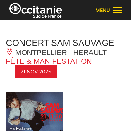
Panneau de gestion des cookies
MENU
CONCERT SAM SAUVAGE
MONTPELLIER , HÉRAULT –
FÊTE & MANIFESTATION
21
NOV
2026
– © Rockstore