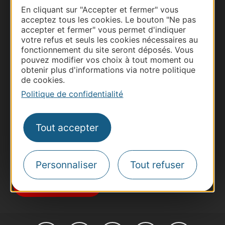
En cliquant sur "Accepter et fermer" vous
acceptez tous les cookies. Le bouton "Ne pas
accepter et fermer" vous permet d'indiquer
votre refus et seuls les cookies nécessaires au
fonctionnement du site seront déposés. Vous
Thermalisme
pouvez modifier vos choix à tout moment ou
obtenir plus d'informations via notre politique
Business/Mice
de cookies.
Pros d'Occitanie
Politique de confidentialité
Site presse et d'influence
Voyagistes
Tout accepter
Destination Sport
Inscrivez-vous à la lettre d'information
Destination Occitanie pour recevoir des
Personnaliser
Tout refuser
suggestions de séjours, de visites et de sorties.
Je m'abonne