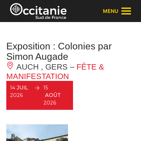
Panneau de gestion des cookies
MENU
Exposition : Colonies par
Simon Augade
AUCH , GERS –
FÊTE &
MANIFESTATION
14
JUIL
15
2026
AOÛT
2026