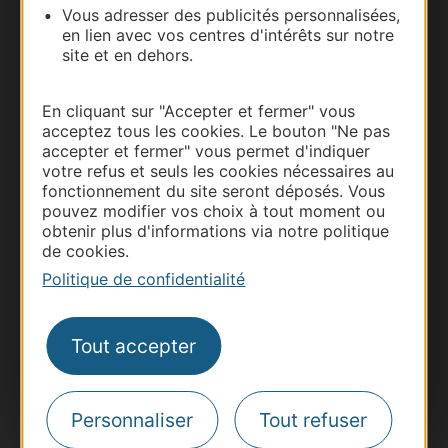
Vous adresser des publicités personnalisées,
en lien avec vos centres d'intérêts sur notre
site et en dehors.
En cliquant sur "Accepter et fermer" vous
acceptez tous les cookies. Le bouton "Ne pas
accepter et fermer" vous permet d'indiquer
votre refus et seuls les cookies nécessaires au
fonctionnement du site seront déposés. Vous
pouvez modifier vos choix à tout moment ou
Thermalisme
obtenir plus d'informations via notre politique
Business/Mice
de cookies.
Pros d'Occitanie
Politique de confidentialité
Site presse et d'influence
Voyagistes
Tout accepter
Destination Sport
Inscrivez-vous à la lettre d'information
Destination Occitanie pour recevoir des
Personnaliser
Tout refuser
suggestions de séjours, de visites et de sorties.