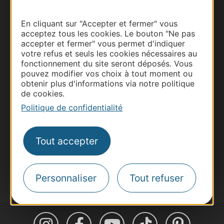
En cliquant sur "Accepter et fermer" vous
acceptez tous les cookies. Le bouton "Ne pas
accepter et fermer" vous permet d'indiquer
Thermalisme
votre refus et seuls les cookies nécessaires au
Business/Mice
fonctionnement du site seront déposés. Vous
pouvez modifier vos choix à tout moment ou
Pros d'Occitanie
obtenir plus d'informations via notre politique
Site presse et d'influence
de cookies.
Voyagistes
Politique de confidentialité
Destination Sport
Inscrivez-vous à la lettre d'information
Tout accepter
Destination Occitanie pour recevoir des
suggestions de séjours, de visites et de sorties.
Je m'abonne
Personnaliser
Tout refuser