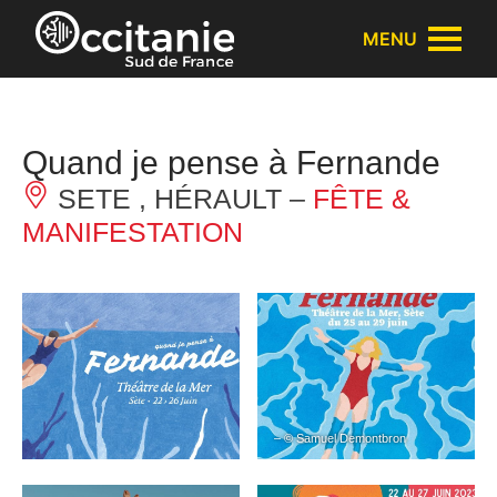
Panneau de gestion des cookies
MENU
Quand je pense à Fernande
SETE , HÉRAULT –
FÊTE &
MANIFESTATION
– © Samuel Demontbron