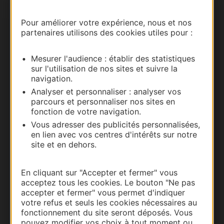
Documentation
Pour améliorer votre expérience, nous et nos
partenaires utilisons des cookies utiles pour :
Mesurer l'audience : établir des statistiques
sur l'utilisation de nos sites et suivre la
navigation.
Analyser et personnaliser : analyser vos
parcours et personnaliser nos sites en
fonction de votre navigation.
Vous adresser des publicités personnalisées,
en lien avec vos centres d'intérêts sur notre
Thermalisme
site et en dehors.
Business/Mice
Pros d'Occitanie
En cliquant sur "Accepter et fermer" vous
Site presse et d'influence
acceptez tous les cookies. Le bouton "Ne pas
accepter et fermer" vous permet d'indiquer
Voyagistes
votre refus et seuls les cookies nécessaires au
Destination Sport
fonctionnement du site seront déposés. Vous
pouvez modifier vos choix à tout moment ou