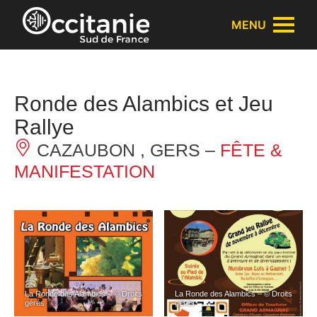
Panneau de gestion des cookies
MENU
Ronde des Alambics et Jeu
Rallye
CAZAUBON , GERS –
FÊTE &
MANIFESTATION
La Ronde des Alambics – © Droits
La Ronde des Alambics – © Droits
gérés
gérés