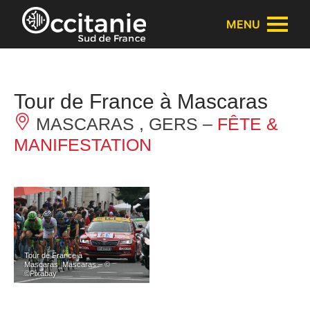
Panneau de gestion des cookies
MENU
Tour de France à Mascaras
MASCARAS , GERS –
FÊTE &
MANIFESTATION
Tour de France à
Mascaras_Mascaras – ©
©Pixabay