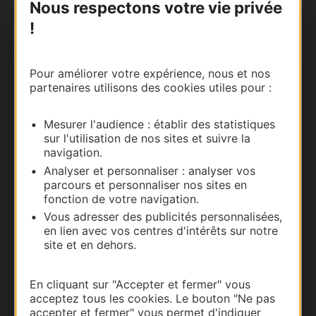
Nous respectons votre vie privée
!
Carte interactive
Documentation
Pour améliorer votre expérience, nous et nos
partenaires utilisons des cookies utiles pour :
Mesurer l'audience : établir des statistiques
sur l'utilisation de nos sites et suivre la
navigation.
Analyser et personnaliser : analyser vos
parcours et personnaliser nos sites en
fonction de votre navigation.
Vous adresser des publicités personnalisées,
en lien avec vos centres d'intérêts sur notre
Thermalisme
site et en dehors.
Business/Mice
Pros d'Occitanie
En cliquant sur "Accepter et fermer" vous
acceptez tous les cookies. Le bouton "Ne pas
Site presse et d'influence
accepter et fermer" vous permet d'indiquer