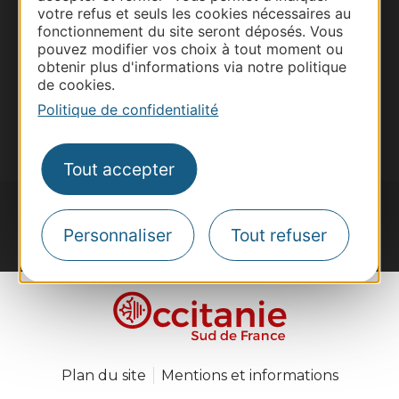
Voyagistes
votre refus et seuls les cookies nécessaires au
fonctionnement du site seront déposés. Vous
Destination Sport
pouvez modifier vos choix à tout moment ou
Inscrivez-vous à la lettre d'information
obtenir plus d'informations via notre politique
Destination Occitanie pour recevoir des
de cookies.
suggestions de séjours, de visites et de sorties.
Politique de confidentialité
Je m'abonne
Tout accepter
Personnaliser
Tout refuser
#VoyageOccitanie
Plan du site
Mentions et informations