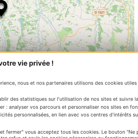
tre vie privée !
| Map data ©
Leaflet
OpenStreetMap contributors
ience, nous et nos partenaires utilisons des cookies utiles
onnaire de cette activité?
e du Gers, merci de vous connecter à votre espace
blir des statistiques sur l'utilisation de nos sites et suivre l
 labellisé) pour toute mise à jour en ligne (photos,
er : analyser vos parcours et personnaliser nos sites en fon
tion Gers – centredoc@tourisme-gers.com
cités personnalisées, en lien avec vos centres d'intérêts su
 et fermer" vous acceptez tous les cookies. Le bouton "Ne 