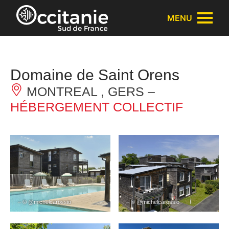
Panneau de gestion des cookies
MENU
Domaine de Saint Orens
MONTREAL , GERS –
HÉBERGEMENT COLLECTIF
– © @michelcarossio
– © @michelcarossio