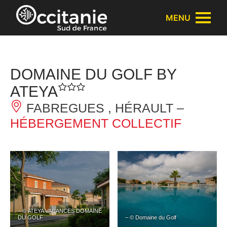
Panneau de gestion des cookies
MENU
DOMAINE DU GOLF BY
ATEYA
FABREGUES , HÉRAULT –
HÉBERGEMENT COLLECTIF
– © ATEYA VACANCES DOMAINE
DU GOLF
– © Domaine du Golf