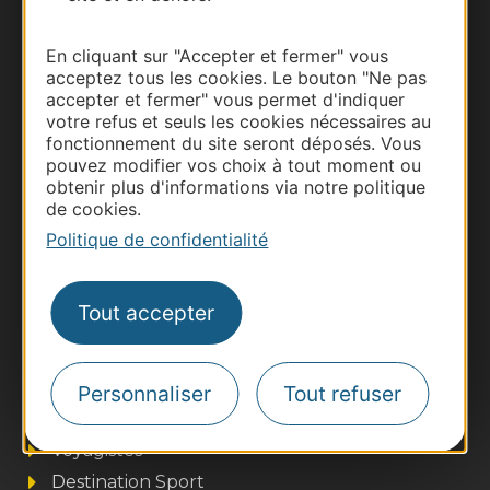
Carte interactive
En cliquant sur "Accepter et fermer" vous
Documentation
acceptez tous les cookies. Le bouton "Ne pas
accepter et fermer" vous permet d'indiquer
votre refus et seuls les cookies nécessaires au
fonctionnement du site seront déposés. Vous
pouvez modifier vos choix à tout moment ou
obtenir plus d'informations via notre politique
de cookies.
Politique de confidentialité
Tout accepter
Thermalisme
Business/Mice
Pros d'Occitanie
Personnaliser
Tout refuser
Site presse et d'influence
Voyagistes
Destination Sport