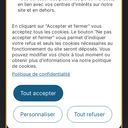
en lien avec vos centres d'intérêts sur notre
site et en dehors.
Documentation
En cliquant sur "Accepter et fermer" vous
acceptez tous les cookies. Le bouton "Ne pas
accepter et fermer" vous permet d'indiquer
votre refus et seuls les cookies nécessaires au
fonctionnement du site seront déposés. Vous
pouvez modifier vos choix à tout moment ou
obtenir plus d'informations via notre politique
de cookies.
Politique de confidentialité
Thermalisme
Business/Mice
Tout accepter
Pros d'Occitanie
Site presse et d'influence
Personnaliser
Tout refuser
Voyagistes
Destination Sport