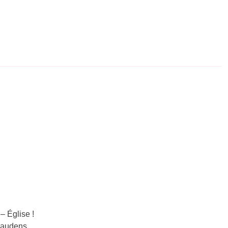
– Église !
-Gaudens