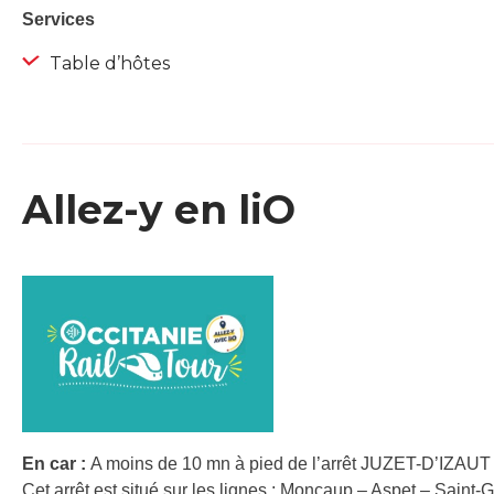
Services
Table d’hôtes
Allez-y en liO
En car :
A moins de 10 mn à pied de l’arrêt JUZET-D’IZAUT 
Cet arrêt est situé sur les lignes : Moncaup – Aspet – Saint