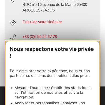
RDC n°216 avenue de la Marne 65400
ARGELES-GAZOST
Calculez votre itinéraire
+33 (0)6 59 92 67 78
Nous respectons votre vie privée
E-mail
!
AJOUTER
AU CARNET
Pour améliorer votre expérience, nous et nos
partenaires utilisons des cookies utiles pour :
Mesurer l'audience : établir des statistiques
sur l'utilisation de nos sites et suivre la
navigation.
Nous contacter
Analyser et personnaliser : analyser vos