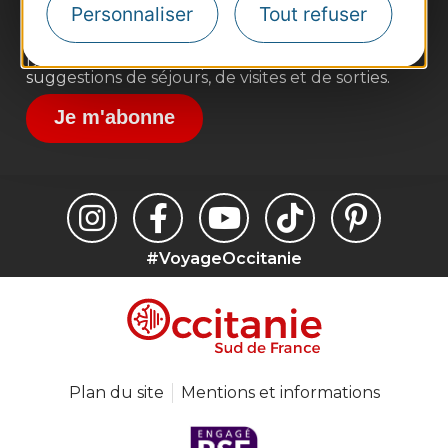
Destination Sport
Personnaliser
Tout refuser
Inscrivez-vous à la lettre d'information
Destination Occitanie pour recevoir des
suggestions de séjours, de visites et de sorties.
Je m'abonne
#VoyageOccitanie
Plan du site
Mentions et informations