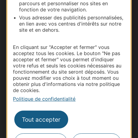
parcours et personnaliser nos sites en
Carte interactive
fonction de votre navigation.
Vous adresser des publicités personnalisées,
Documentation
en lien avec vos centres d'intérêts sur notre
site et en dehors.
En cliquant sur "Accepter et fermer" vous
acceptez tous les cookies. Le bouton "Ne pas
accepter et fermer" vous permet d'indiquer
votre refus et seuls les cookies nécessaires au
fonctionnement du site seront déposés. Vous
pouvez modifier vos choix à tout moment ou
obtenir plus d'informations via notre politique
de cookies.
Thermalisme
Politique de confidentialité
Business/Mice
Pros d'Occitanie
Tout accepter
Site presse et d'influence
Voyagistes