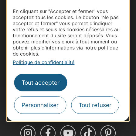
En cliquant sur "Accepter et fermer" vous
acceptez tous les cookies. Le bouton "Ne pas
accepter et fermer" vous permet d'indiquer
Thermalisme
votre refus et seuls les cookies nécessaires au
Business/Mice
fonctionnement du site seront déposés. Vous
pouvez modifier vos choix à tout moment ou
Pros d'Occitanie
obtenir plus d'informations via notre politique
Site presse et d'influence
de cookies.
Voyagistes
Politique de confidentialité
Destination Sport
Inscrivez-vous à la lettre d'information
Tout accepter
Destination Occitanie pour recevoir des
suggestions de séjours, de visites et de sorties.
Je m'abonne
Personnaliser
Tout refuser