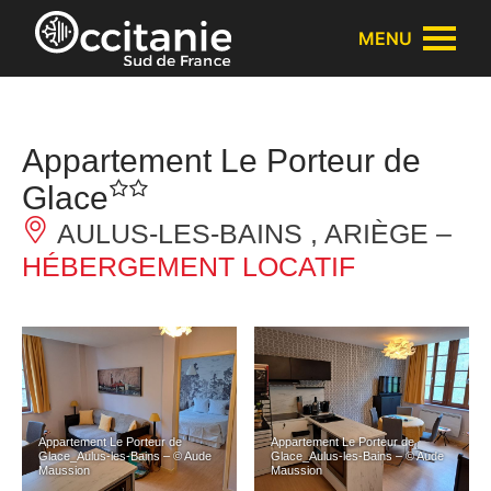
Panneau de gestion des cookies
MENU
Appartement Le Porteur de
Glace
AULUS-LES-BAINS , ARIÈGE –
HÉBERGEMENT LOCATIF
Appartement Le Porteur de
Appartement Le Porteur de
Glace_Aulus-les-Bains – © Aude
Glace_Aulus-les-Bains – © Aude
Maussion
Maussion