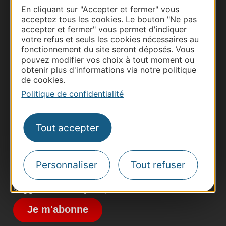
En cliquant sur "Accepter et fermer" vous
acceptez tous les cookies. Le bouton "Ne pas
accepter et fermer" vous permet d'indiquer
votre refus et seuls les cookies nécessaires au
fonctionnement du site seront déposés. Vous
pouvez modifier vos choix à tout moment ou
obtenir plus d'informations via notre politique
de cookies.
Thermalisme
Politique de confidentialité
Business/Mice
Pros d'Occitanie
Site presse et d'influence
Tout accepter
Voyagistes
Destination Sport
Personnaliser
Tout refuser
Inscrivez-vous à la lettre d'information
Destination Occitanie pour recevoir des
suggestions de séjours, de visites et de sorties.
Je m'abonne