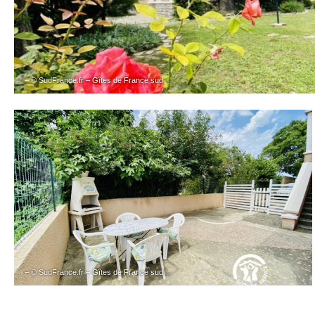
– © SudFrance.fr – Gîtes de France sud
– © SudFrance.fr – Gîtes de France sud