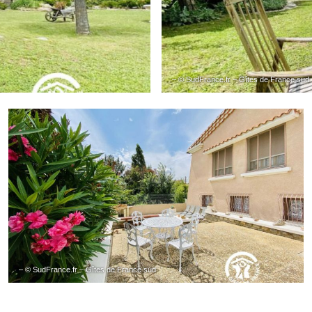
– © SudFrance.fr – Gîtes de France sud
– © SudFrance.fr – Gîtes de France sud