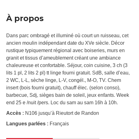
À propos
Dans parc ombragé et illuminé où court un ruisseau, cet
ancien moulin indépendant date du XVe siècle. Décor
rustique typiquement régional avec boiseries, murs en
granit et tissus d’ameublement créant une ambiance
chaleureuse et confortable. Séjour, coin cuisine, 3 ch (3
lits 1 pl, 2 lits 2 pl) tt linge fourni gratuit. SdB, salle d’eau,
2 WC, L-L, sèche linge, L-V, congél., M-O, TV. Chem
insert (bois fourni gratuit), chauff élec. (selon conso),
barbecue, Sdj, sièges bain de soleil, jeux enfants. Week
end 25 e /nuit /pers. Loc du sam au sam 16h à 10h.
Accès :
N106 jusqu’à Rieutort de Randon
Langues parlées :
Français