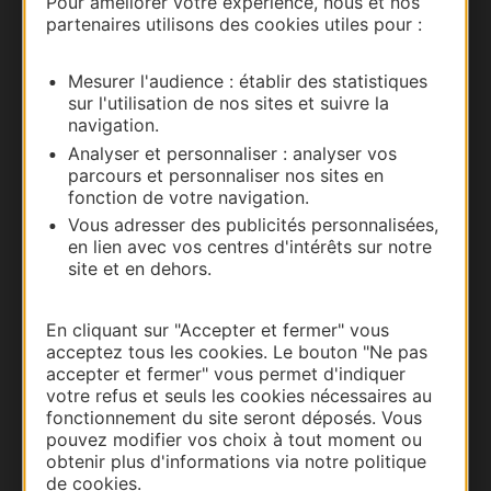
Pour améliorer votre expérience, nous et nos
partenaires utilisons des cookies utiles pour :
Nous contacter
Mesurer l'audience : établir des statistiques
Carte interactive
sur l'utilisation de nos sites et suivre la
navigation.
Documentation
Analyser et personnaliser : analyser vos
parcours et personnaliser nos sites en
fonction de votre navigation.
Vous adresser des publicités personnalisées,
en lien avec vos centres d'intérêts sur notre
site et en dehors.
En cliquant sur "Accepter et fermer" vous
acceptez tous les cookies. Le bouton "Ne pas
accepter et fermer" vous permet d'indiquer
votre refus et seuls les cookies nécessaires au
Thermalisme
fonctionnement du site seront déposés. Vous
pouvez modifier vos choix à tout moment ou
Business/Mice
obtenir plus d'informations via notre politique
Pros d'Occitanie
de cookies.