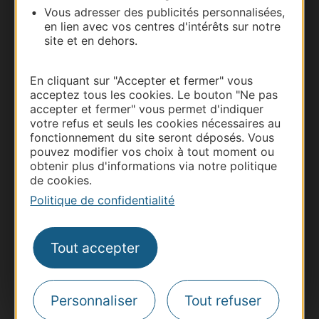
Vous adresser des publicités personnalisées,
Carte interactive
en lien avec vos centres d'intérêts sur notre
site et en dehors.
Documentation
En cliquant sur "Accepter et fermer" vous
acceptez tous les cookies. Le bouton "Ne pas
accepter et fermer" vous permet d'indiquer
votre refus et seuls les cookies nécessaires au
fonctionnement du site seront déposés. Vous
pouvez modifier vos choix à tout moment ou
obtenir plus d'informations via notre politique
de cookies.
Politique de confidentialité
Thermalisme
Business/Mice
Tout accepter
Pros d'Occitanie
Site presse et d'influence
Personnaliser
Tout refuser
Voyagistes