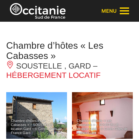
Panneau de gestion des cookies
MENU
Chambre d’hôtes « Les
Cabasses »
SOUSTELLE , GARD –
HÉBERGEMENT LOCATIF
Chambre d’hôtes « Les
Chambre d’hôtes « Les
Cabasses » – SOUSTELLE –
Cabasses » – SOUSTELLE –
location Gard – © Gérés Gîtes de
location Gard – © Gérés Gîtes de
France Gard
France Gard