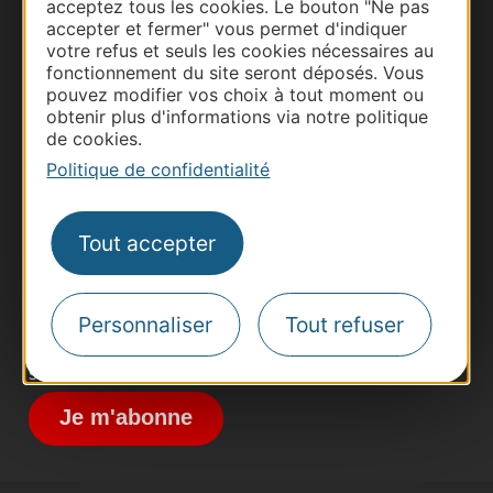
acceptez tous les cookies. Le bouton "Ne pas
accepter et fermer" vous permet d'indiquer
votre refus et seuls les cookies nécessaires au
fonctionnement du site seront déposés. Vous
pouvez modifier vos choix à tout moment ou
obtenir plus d'informations via notre politique
Thermalisme
de cookies.
Business/Mice
Politique de confidentialité
Pros d'Occitanie
Site presse et d'influence
Tout accepter
Voyagistes
Destination Sport
Personnaliser
Tout refuser
Inscrivez-vous à la lettre d'information
Destination Occitanie pour recevoir des
suggestions de séjours, de visites et de sorties.
Je m'abonne