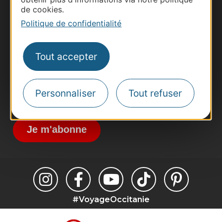
Thermalisme
de cookies.
Business/Mice
Politique de confidentialité
Pros d'Occitanie
Site presse et d'influence
Tout accepter
Voyagistes
Destination Sport
Personnaliser
Tout refuser
Inscrivez-vous à la lettre d'information
Destination Occitanie pour recevoir des
suggestions de séjours, de visites et de sorties.
Je m'abonne
#VoyageOccitanie