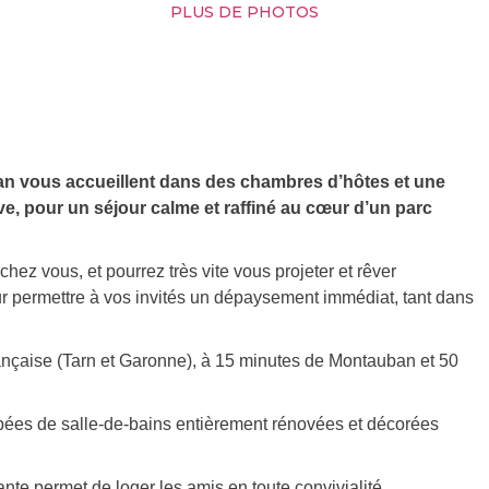
PLUS DE PHOTOS
ean vous accueillent dans des chambres d’hôtes et une
ive, pour un séjour calme et raffiné au cœur d’un parc
chez vous, et pourrez très vite vous projeter et rêver
r permettre à vos invités un dépaysement immédiat, tant dans
ançaise (Tarn et Garonne), à 15 minutes de Montauban et 50
ipées de salle-de-bains entièrement rénovées et décorées
nte permet de loger les amis en toute convivialité.