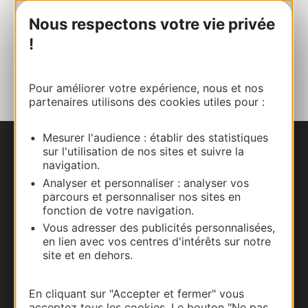
E-mail
Nous respectons votre vie privée
!
AJOUTER
AU CARNET
Pour améliorer votre expérience, nous et nos
partenaires utilisons des cookies utiles pour :
Mesurer l'audience : établir des statistiques
sur l'utilisation de nos sites et suivre la
Nous contacter
navigation.
Analyser et personnaliser : analyser vos
Carte interactive
parcours et personnaliser nos sites en
fonction de votre navigation.
Documentation
Vous adresser des publicités personnalisées,
en lien avec vos centres d'intérêts sur notre
site et en dehors.
En cliquant sur "Accepter et fermer" vous
acceptez tous les cookies. Le bouton "Ne pas