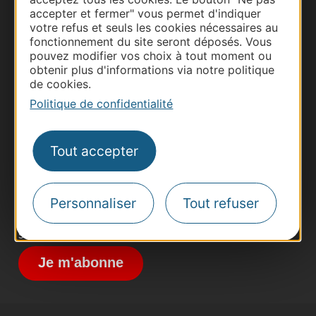
accepter et fermer" vous permet d'indiquer
votre refus et seuls les cookies nécessaires au
fonctionnement du site seront déposés. Vous
pouvez modifier vos choix à tout moment ou
obtenir plus d'informations via notre politique
Thermalisme
de cookies.
Business/Mice
Politique de confidentialité
Pros d'Occitanie
Site presse et d'influence
Tout accepter
Voyagistes
Destination Sport
Personnaliser
Tout refuser
Inscrivez-vous à la lettre d'information
Destination Occitanie pour recevoir des
suggestions de séjours, de visites et de sorties.
Je m'abonne