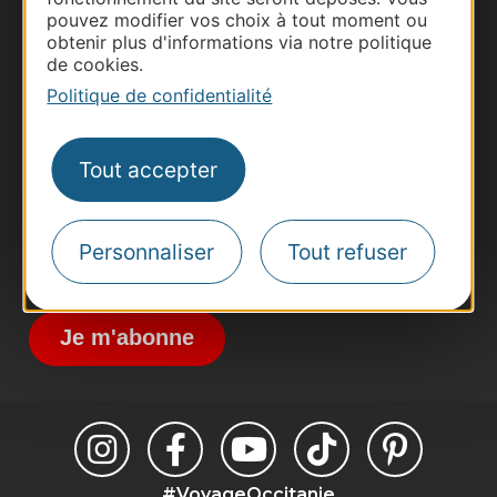
pouvez modifier vos choix à tout moment ou
obtenir plus d'informations via notre politique
Thermalisme
de cookies.
Business/Mice
Politique de confidentialité
Pros d'Occitanie
Site presse et d'influence
Tout accepter
Voyagistes
Destination Sport
Personnaliser
Tout refuser
Inscrivez-vous à la lettre d'information
Destination Occitanie pour recevoir des
suggestions de séjours, de visites et de sorties.
Je m'abonne
#VoyageOccitanie