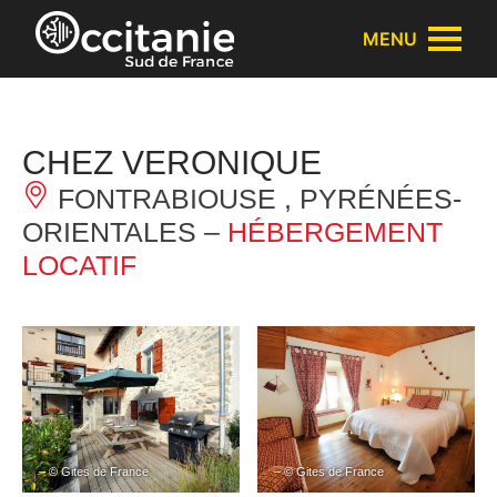
Panneau de gestion des cookies
MENU
CHEZ VERONIQUE
FONTRABIOUSE , PYRÉNÉES-
ORIENTALES –
HÉBERGEMENT
LOCATIF
– © Gites de France
– © Gites de France