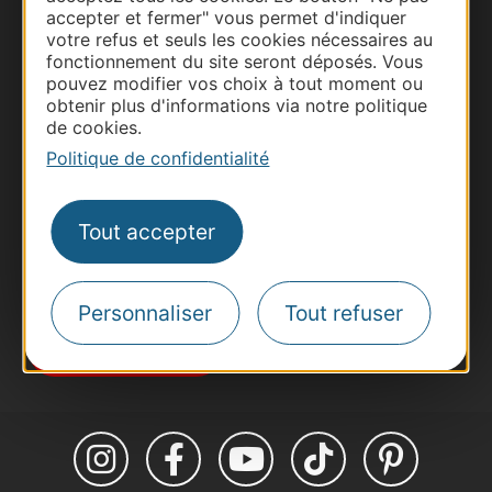
accepter et fermer" vous permet d'indiquer
votre refus et seuls les cookies nécessaires au
fonctionnement du site seront déposés. Vous
Thermalisme
pouvez modifier vos choix à tout moment ou
Business/Mice
obtenir plus d'informations via notre politique
de cookies.
Pros d'Occitanie
Politique de confidentialité
Site presse et d'influence
Voyagistes
Destination Sport
Tout accepter
Inscrivez-vous à la lettre d'information
Destination Occitanie pour recevoir des
suggestions de séjours, de visites et de sorties.
Personnaliser
Tout refuser
Je m'abonne