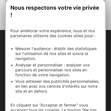
Nous respectons votre vie privée
AJOUTER
AU CARNET
!
Pour améliorer votre expérience, nous et nos
partenaires utilisons des cookies utiles pour :
Nous contacter
Mesurer l'audience : établir des statistiques
sur l'utilisation de nos sites et suivre la
Carte interactive
navigation.
Analyser et personnaliser : analyser vos
Documentation
parcours et personnaliser nos sites en
fonction de votre navigation.
Vous adresser des publicités personnalisées,
en lien avec vos centres d'intérêts sur notre
site et en dehors.
En cliquant sur "Accepter et fermer" vous
acceptez tous les cookies. Le bouton "Ne pas